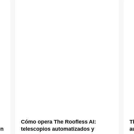
Cómo opera The Roofless AI:
T
ón
telescopios automatizados y
a