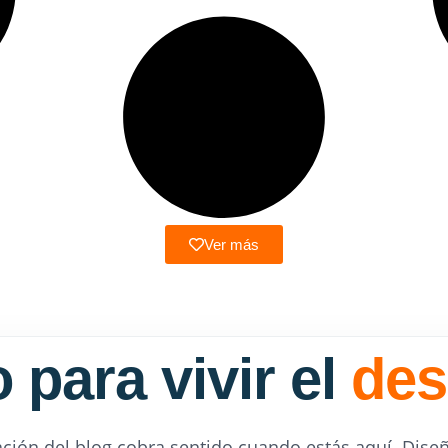
Ver más
 para vivir el
des
ción del blog cobra sentido cuando estás aquí. Diseña