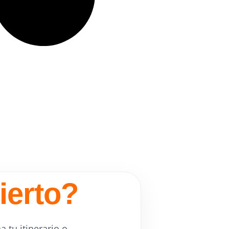
ierto?
 tu itinerario o