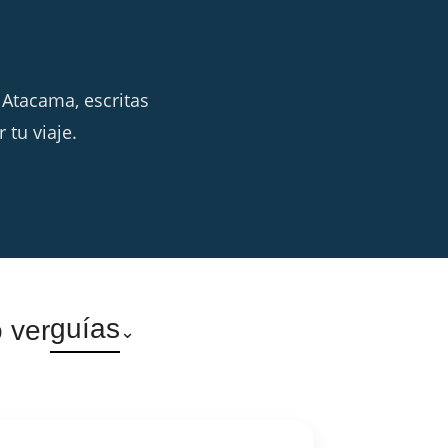
 Atacama, escritas
 tu viaje.
guías
 ver
⌄