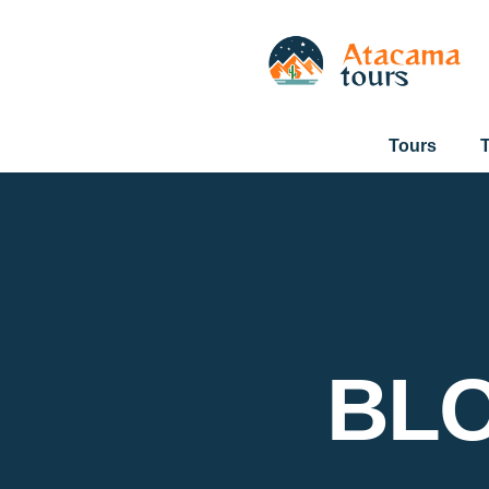
Tours
T
BL