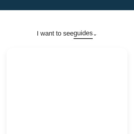
guides
I want to see
⌄